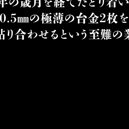
0年の歳月を経てたどり着い
0.5㎜の極薄の台金2枚
貼り合わせるという至難の