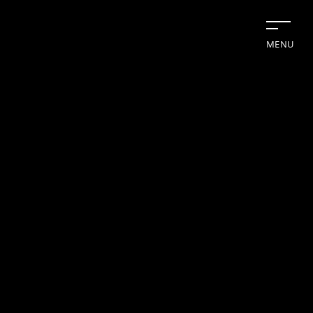
MENU
切断機
業日カレンダー
休業日
CALENDAR
2026年8月
2026年9月
日
日
月
月
火
火
水
水
木
木
金
金
土
土