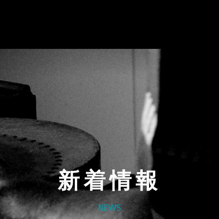
ップソー
#グリーンレーザー
#水冷服
#距離計
#
新着情報
営
事業案内
NEWS
新着情報