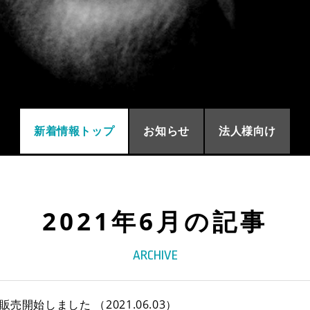
新規会員登録
1
レーザー・切断機等
1
2
修理・集荷依頼フォーム
2
2
3
新着情報トップ
お知らせ
法人様向け
ダウンロード
2021年6月の記事
ARCHIVE
ーズ販売開始しました
（2021.06.03）