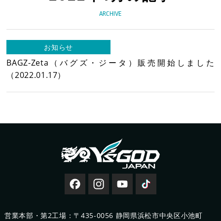
製品情報
ARCHIVE
新着情報
お知らせ
BAGZ-Zeta（バグズ・ジータ）販売開始しました
（2022.01.17）
新製品情報
新規会員登録
お客様保証書登録
レーザー・切断機等
修理・集荷依頼フォーム
営業本部・第2工場：〒435-0056 静岡県浜松市中央区小池町