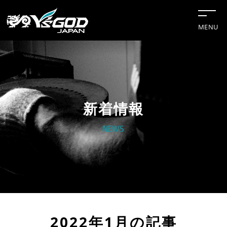
MENU
新着情報
#チップソー
#グリーンレーザー
#水冷服
#距離計
#切断機
NEWS
企業情報
新着情報トップ
お知らせ
法人様向け
事業案内
2022年1月の記事