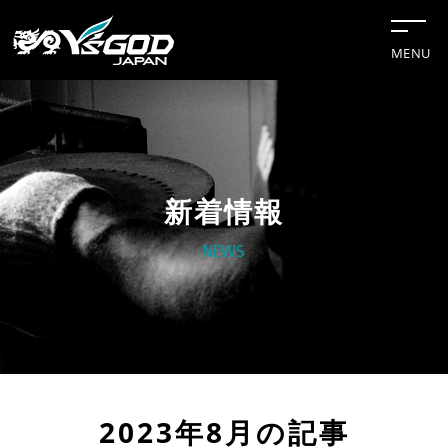
MENU
新着情報
#チップソー
#グリーンレーザー
#水冷服
#距離計
NEWS
#切断機
企業情報
新着情報トップ
お知らせ
法人様向け
事業案内
2023年8月の記事