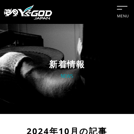
MENU
新着情報
#チップソー
#グリーンレーザー
#水冷服
#距離計
#切断機
NEWS
企業情報
新着情報トップ
お知らせ
法人様向け
事業案内
2024年10月の記事