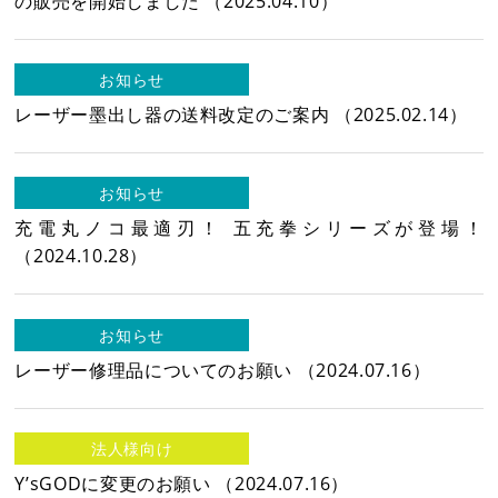
の販売を開始しました
（2025.04.10）
各種お問い合わせ・カタログ請求
お知らせ
レーザー墨出し器の送料改定のご案内
（2025.02.14）
ダウンロード
お知らせ
プライバシーポリシー
充電丸ノコ最適刃！ 五充拳シリーズが登場！
（2024.10.28）
営業日カレンダー
休業日
CALENDAR
お知らせ
2026年8月
2026年9月
レーザー修理品についてのお願い
（2024.07.16）
日
月
火
水
木
金
土
日
月
火
水
木
金
土
1
1
2
3
4
5
法人様向け
2
3
4
5
6
7
8
6
7
8
9
10
11
12
Y’sGODに変更のお願い
（2024.07.16）
9
10
11
12
13
14
15
13
14
15
16
17
18
19