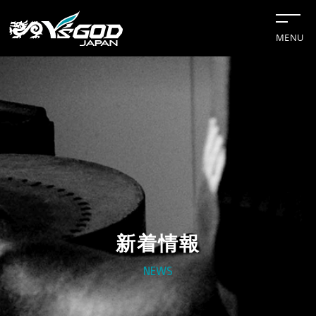
MENU
#チップソー
#グリーンレーザー
#水冷服
#距離計
#切断機
新着情報
企業情報
NEWS
事業案内