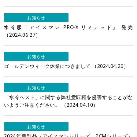
16
17
18
19
20
21
22
20
21
22
23
24
25
26
23
24
25
26
27
28
29
27
28
29
30
お知らせ
30
31
水冷服「アイスマン PRO-X リミテッド」 発売
（2024.06.27）
お知らせ
ゴールデンウィーク休業につきまして
（2024.04.26）
電話受付：平日9時～12時/13時～17時まで
お知らせ
「水冷ベスト」に関する弊社意匠権を侵害することがな
いようご注意ください。
（2024.04.10）
お知らせ
2024年新製品（アイスマンシリーズ、PCMシリーズ）