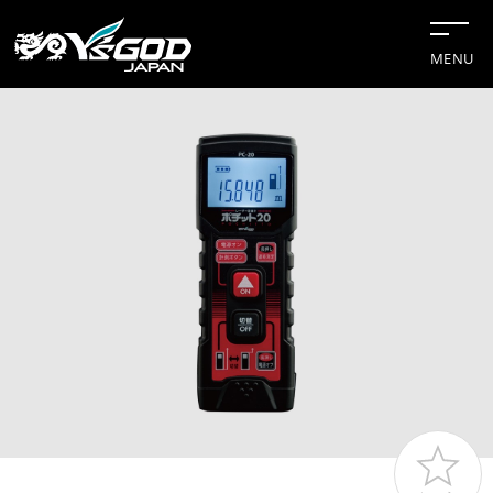
MENU
#チップソー
#グリーンレーザー
#水冷服
#距離計
#切断機
企業情報