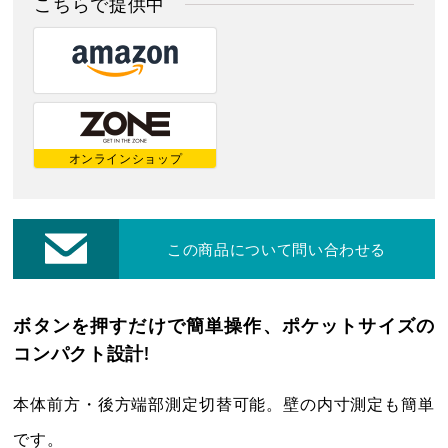
こちらで提供中
レーザー・切断機等
修理・集荷依頼フォーム
各種お問い合わせ・カタログ請求
オンラインショップ
ダウンロード
この商品について問い合わせる
プライバシーポリシー
ボタンを押すだけで簡単操作、ポケットサイズの
営業日カレンダー
休業日
CALENDAR
コンパクト設計!
2026年8月
2026年9月
本体前方・後方端部測定切替可能。壁の内寸測定も簡単
日
月
火
水
木
金
土
日
月
火
水
木
金
土
です。
1
1
2
3
4
5