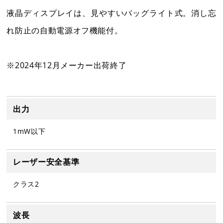
2
3
4
5
6
7
8
6
7
8
9
10
11
12
液晶ディスプレイは、見やすいバッグライト式。消し忘
9
10
11
12
13
14
15
13
14
15
16
17
18
19
れ防止の自動電源オフ機能付。
16
17
18
19
20
21
22
20
21
22
23
24
25
26
23
24
25
26
27
28
29
27
28
29
30
※2024年12月メーカー出荷終了
30
31
出力
1mW以下
レーザー安全基準
電話受付：平日9時～12時/13時～17時まで
クラス2
波長