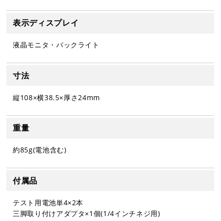
表示ディスプレイ
液晶モニタ・バックライト
寸法
縦108×横38.5×厚さ24mm
重量
約85g(電池含む)
付属品
テスト用電池単4×2本
三脚取り付けアダプタ×1個(1/4インチネジ用)