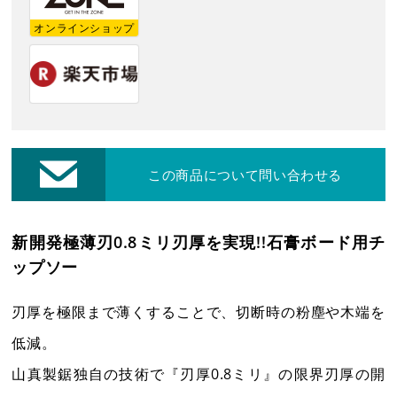
レーザー・切断機等
オンラインショップ
修理・集荷依頼フォーム
各種お問い合わせ・カタログ請求
ダウンロード
この商品について問い合わせる
プライバシーポリシー
新開発極薄刃0.8ミリ刃厚を実現!!石膏ボード用チ
ップソー
営業日カレンダー
休業日
CALENDAR
刃厚を極限まで薄くすることで、切断時の粉塵や木端を
2026年8月
2026年9月
低減。
日
月
火
水
木
金
土
日
月
火
水
木
金
土
山真製鋸独自の技術で『刃厚0.8ミリ』の限界刃厚の開
1
1
2
3
4
5