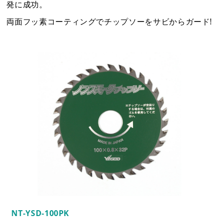
発に成功。
2
3
4
5
6
7
8
6
7
8
9
10
11
12
両面フッ素コーティングでチップソーをサビからガード!
9
10
11
12
13
14
15
13
14
15
16
17
18
19
16
17
18
19
20
21
22
20
21
22
23
24
25
26
23
24
25
26
27
28
29
27
28
29
30
30
31
電話受付：平日9時～12時/13時～17時まで
NT-YSD-100PK