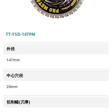
日
月
火
水
木
金
土
日
月
火
水
木
金
土
1
1
2
3
4
5
2
3
4
5
6
7
8
6
7
8
9
10
11
12
9
10
11
12
13
14
15
13
14
15
16
17
18
19
TT-YSD-147PM
16
17
18
19
20
21
22
20
21
22
23
24
25
26
23
24
25
26
27
28
29
27
28
29
30
外径
30
31
147mm
中心穴径
20mm
電話受付：平日9時～12時/13時～17時まで
切削幅(刃厚)