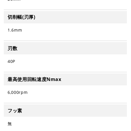
切削幅(刃厚)
1.6mm
刃数
40P
最高使用回転速度Nmax
6,000rpm
フッ素
無