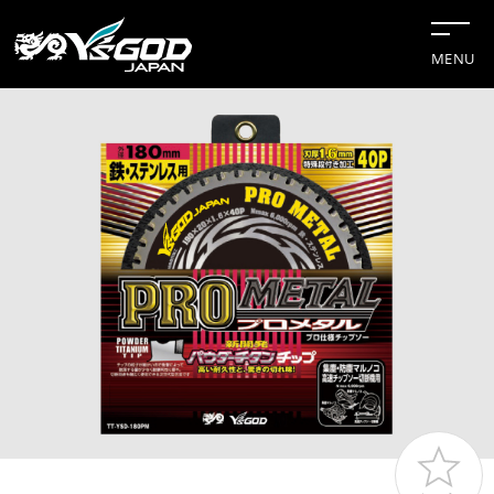
MENU
#チップソー
#グリーンレーザー
#水冷服
#距離計
#切断機