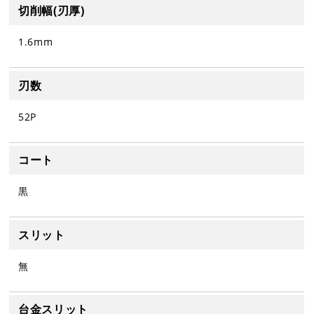
切削幅(刃厚)
1.6mm
刃数
52P
コート
黒
スリット
無
台金スリット