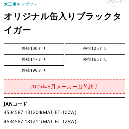
お気に入り
#切断機
木工用チップソー
オリジナル缶入りブラックタ
企業情報
イガー
事業案内
外径100ミリ
外径125ミリ
外径147ミリ
外径165ミリ
製品情報
外径190ミリ
新着情報
2025年3月メーカー出荷終了
JANコード
新製品情報
4534587 181204(MAT-BT-100W)
4534587 181211(MAT-BT-125W)
新規会員登録