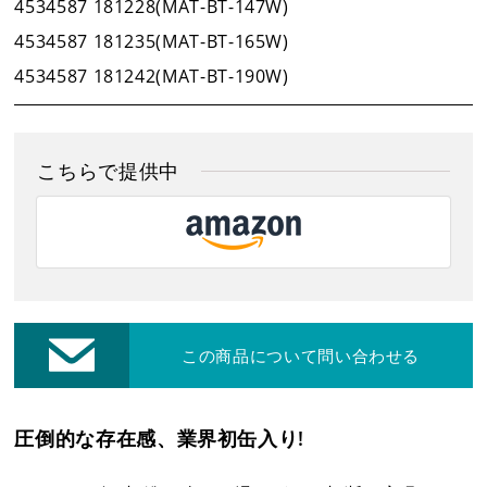
4534587 181228(MAT-BT-147W)
4534587 181235(MAT-BT-165W)
お客様保証書登録
4534587 181242(MAT-BT-190W)
レーザー・切断機等
修理・集荷依頼フォーム
こちらで提供中
各種お問い合わせ・カタログ請求
ダウンロード
この商品について問い合わせる
プライバシーポリシー
圧倒的な存在感、業界初缶入り!