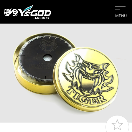
MENU
#チップソー
#グリーンレーザー
#水冷服
#距離計