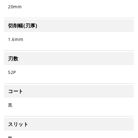
20mm
切削幅(刃厚)
1.6mm
刃数
52P
コート
黒
スリット
無