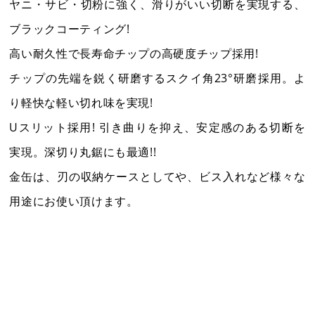
営業日カレンダー
休業日
ヤニ・サビ・切粉に強く、滑りがいい切断を実現する、
CALENDAR
ブラックコーティング!
2026年8月
2026年9月
日
月
火
水
木
金
土
日
月
火
水
木
金
土
高い耐久性で長寿命チップの高硬度チップ採用!
1
1
2
3
4
5
チップの先端を鋭く研磨するスクイ角23°研磨採用。よ
2
3
4
5
6
7
8
6
7
8
9
10
11
12
り軽快な軽い切れ味を実現!
9
10
11
12
13
14
15
13
14
15
16
17
18
19
Uスリット採用! 引き曲りを抑え、安定感のある切断を
16
17
18
19
20
21
22
20
21
22
23
24
25
26
実現。深切り丸鋸にも最適!!
23
24
25
26
27
28
29
27
28
29
30
金缶は、刃の収納ケースとしてや、ビス入れなど様々な
30
31
用途にお使い頂けます。
電話受付：平日9時～12時/13時～17時まで