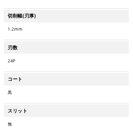
切削幅(刃厚)
1.2mm
刃数
24P
コート
黒
スリット
無