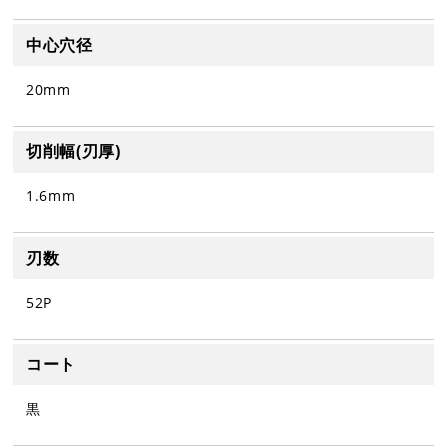
中心穴径
20mm
切削幅(刃厚)
1.6mm
刃数
52P
コート
黒