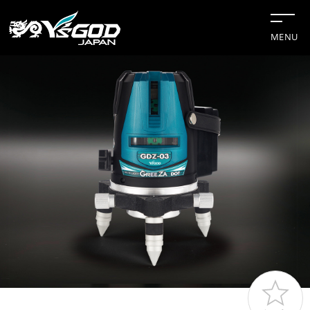
MENU
#チップソー
#グリーンレーザー
#水冷服
#距離計
#切断機