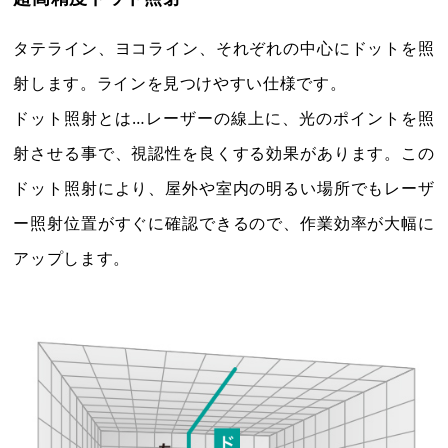
2026年8月
2026年9月
日
月
火
水
木
金
土
日
月
火
水
木
金
土
タテライン、ヨコライン、それぞれの中心にドットを照
1
1
2
3
4
5
射します。ラインを見つけやすい仕様です。
2
3
4
5
6
7
8
6
7
8
9
10
11
12
ドット照射とは…レーザーの線上に、光のポイントを照
9
10
11
12
13
14
15
13
14
15
16
17
18
19
射させる事で、視認性を良くする効果があります。この
16
17
18
19
20
21
22
20
21
22
23
24
25
26
ドット照射により、屋外や室内の明るい場所でもレーザ
23
24
25
26
27
28
29
27
28
29
30
ー照射位置がすぐに確認できるので、作業効率が大幅に
30
31
アップします。
電話受付：平日9時～12時/13時～17時まで