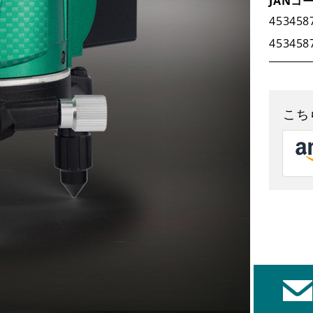
JANコ
453458
新着情報
453458
新規会員登録
こち
1
レーザー・切断機等
1
2
修理・集荷依頼フォーム
2
2
3
ダウンロード