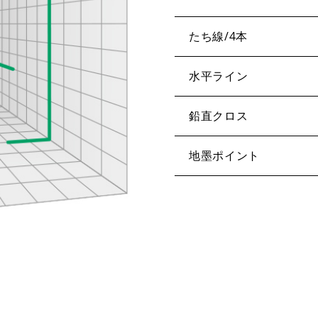
たち線/4本
水平ライン
鉛直クロス
地墨ポイント