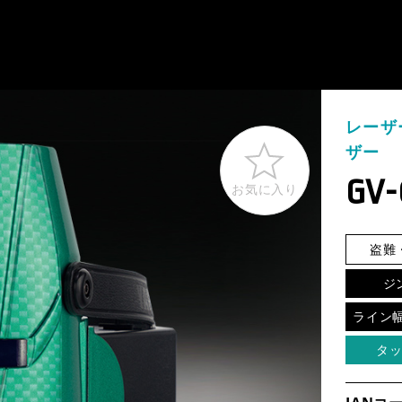
レーザ
ザー
GV-
お気に入り
盗難
ジ
ップソー
#グリーンレーザー
#水冷服
#距離計
#
ライン幅 
タ
営
事業案内