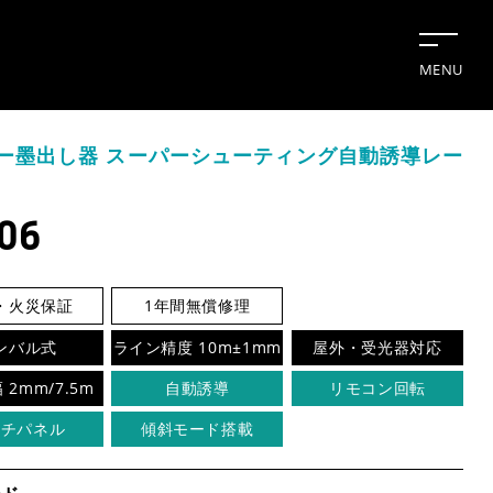
MENU
ー墨出し器 スーパーシューティング自動誘導レー
06
・火災保証
1年間無償修理
ンバル式
ライン精度 10m±1mm
屋外・受光器対応
切断機
2mm/7.5m
自動誘導
リモコン回転
ッチパネル
傾斜モード搭載
業日カレンダー
休業日
CALENDAR