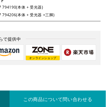
ード
2026年8月
2026年9月
7 794190(本体 + 受光器)
7 794206(本体 + 受光器 +三脚)
日
日
月
月
火
火
水
水
木
木
金
金
土
土
1
2
3
4
1
5
2
6
3
7
4
8
5
9
10
6
11
7
12
8
らで提供中
3
9
10
14
11
15
12
16
13
17
14
18
15
19
6
0
17
21
18
22
19
23
20
24
21
25
22
26
3
7
24
28
25
29
26
30
27
28
29
オンラインショップ
0
31
この商品について問い合わせる