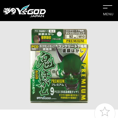
MENU
#チップソー
#グリーンレーザー
#水冷服
#距離計
#切断機
企業情報