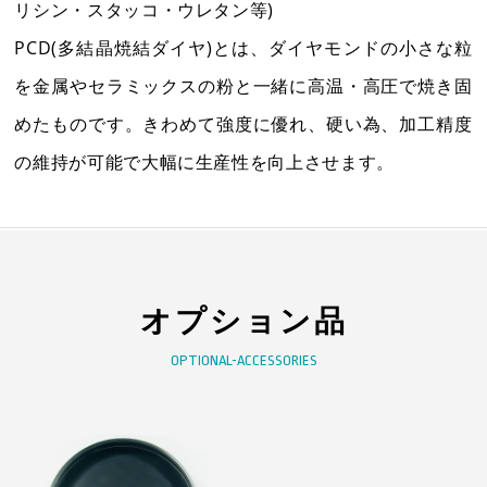
リシン・スタッコ・ウレタン等)
2
3
4
5
6
7
8
6
7
8
9
10
11
12
PCD(多結晶焼結ダイヤ)とは、ダイヤモンドの小さな粒
9
10
11
12
13
14
15
13
14
15
16
17
18
19
を金属やセラミックスの粉と一緒に高温・高圧で焼き固
16
17
18
19
20
21
22
20
21
22
23
24
25
26
めたものです。きわめて強度に優れ、硬い為、加工精度
23
24
25
26
27
28
29
27
28
29
30
30
31
の維持が可能で大幅に生産性を向上させます。
オプション品
電話受付：平日9時～12時/13時～17時まで
OPTIONAL-ACCESSORIES