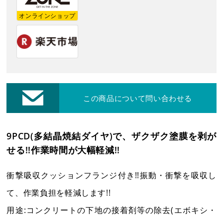
レーザー・切断機等
オンラインショップ
修理・集荷依頼フォーム
各種お問い合わせ・カタログ請求
ダウンロード
この商品について問い合わせる
プライバシーポリシー
9PCD(多結晶焼結ダイヤ)で、ザクザク塗膜を剥が
せる!!作業時間が大幅軽減!!
営業日カレンダー
休業日
CALENDAR
衝撃吸収クッションフランジ付き!!振動・衝撃を吸収し
2026年8月
2026年9月
て、作業負担を軽減します!!
日
月
火
水
木
金
土
日
月
火
水
木
金
土
用途:コンクリートの下地の接着剤等の除去(エボキシ・
1
1
2
3
4
5