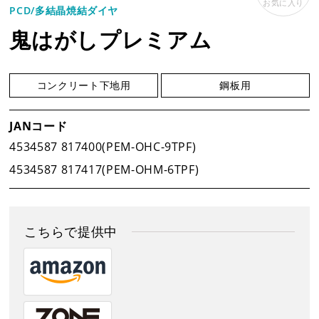
お気に入り
PCD/多結晶焼結ダイヤ
事業案内
鬼はがしプレミアム
製品情報
コンクリート下地用
鋼板用
新着情報
JANコード
4534587 817400(PEM-OHC-9TPF)
4534587 817417(PEM-OHM-6TPF)
新製品情報
新規会員登録
こちらで提供中
お客様保証書登録