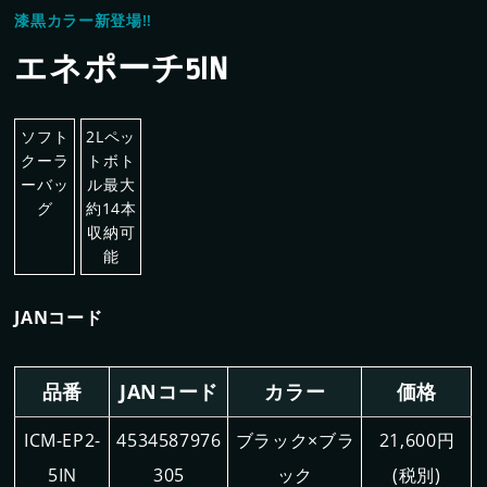
漆黒カラー新登場‼
#チップソー
#グリーンレーザー
#水
エネポーチ5IN
ソフト
2Lペッ
企業情報
クーラ
トボト
ーバッ
ル最大
グ
約14本
収納可
能
事業案内
JANコード
製品情報
品番
JANコード
カラー
価格
ICM-EP2-
4534587976
ブラック×ブラ
21,600円
5IN
305
ック
(税別)
新着情報