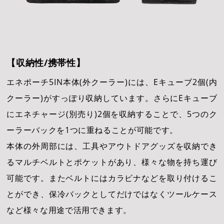
2026年8月
日
月
火
水
木
金
土
日
1
2
3
4
5
6
7
8
6
【収納性/携帯性】
9
10
11
12
13
14
15
13
エネポーチ5IN本体(外クーラー)には、Eキューブ2個(内
16
17
18
19
20
21
22
20
クーラー)がすっぽり収納しています。さらにEキューブ
23
24
25
26
27
28
29
27
にエネチャージ(別売り)2個を収納することで、5つのク
30
31
ーラーバックを1つに重ねることが可能です。
本体の外周部には、工具やアウトドアグッズを収納でき
るマルチベルトとポケットがあり、様々な物を持ち運び
可能です。またベルトにはカラビナなどを取り付けるこ
とができ、保冷バックとしてだけではなくツールケース
など様々な用途で活用できます。