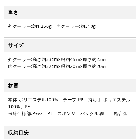
重さ
外クーラー:約1,250g 内クーラー:約310g
サイズ
外クーラー:高さ約33cm×幅約45㎝×厚さ約23㎝
内クーラー:高さ約32cm×幅約20㎝×厚さ約20㎝
材質
本体:ポリエステル100% テープ:PP 持ち手:ポリエステル
100%、PE
保冷仕様部:Peva、PE、スポンジ バックル:鉄、亜鉛合金
収納目安