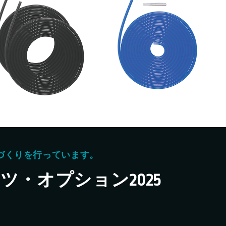
新着情報
新規会員登録
1
レーザー・切断機等
1
2
修理・集荷依頼フォーム
2
2
3
ダウンロード
づくりを行っています。
・オプション2025