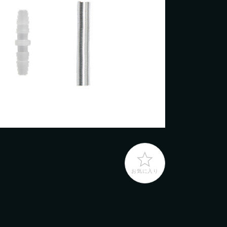
日
日
月
月
火
火
水
水
木
木
金
金
土
土
1
2
3
4
1
5
2
6
3
7
4
8
5
9
10
6
11
7
12
8
3
9
10
14
11
15
12
16
13
17
14
18
15
19
6
0
17
21
18
22
19
23
20
24
21
25
22
26
3
7
24
28
25
29
26
30
27
28
29
0
31
お気に入り