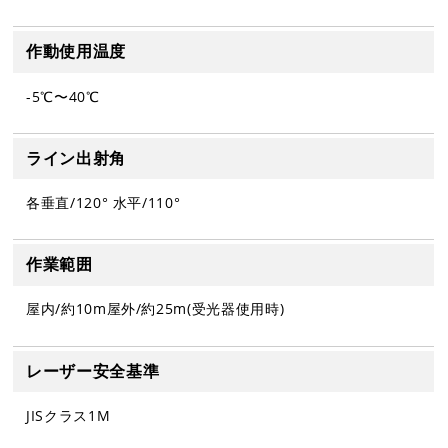
作動使用温度
-5℃〜40℃
ライン出射角
各垂直/120° 水平/110°
作業範囲
屋内/約10m屋外/約25m(受光器使用時)
レーザー安全基準
JISクラス1M