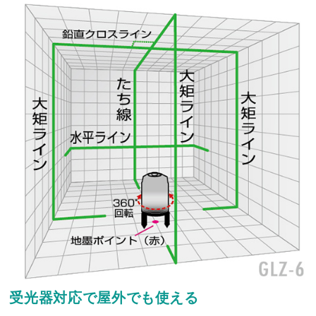
日
月
火
水
木
金
土
日
月
火
水
木
金
土
1
1
2
3
4
5
2
3
4
5
6
7
8
6
7
8
9
10
11
12
9
10
11
12
13
14
15
13
14
15
16
17
18
19
16
17
18
19
20
21
22
20
21
22
23
24
25
26
23
24
25
26
27
28
29
27
28
29
30
30
31
電話受付：平日9時～12時/13時～17時まで
受光器対応で屋外でも使える