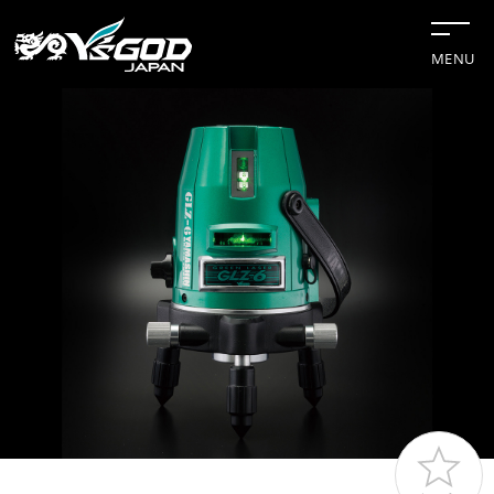
MENU
#チップソー
#グリーンレーザー
#水冷服
#距離計
#切断機