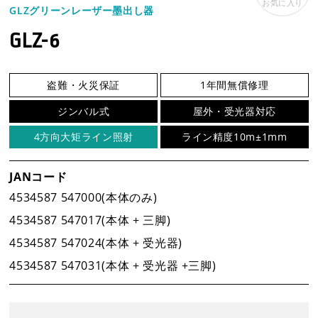
お気に入り
GLZグリーンレーザー墨出し器
企業情報
GLZ-6
事業案内
盗難・火災保証
1年間無償修理
ジンバル式
屋外・受光器対応
製品情報
4方向大矩ライン照射
ライン精度10m±1mm
新着情報
JANコード
4534587 547000(本体のみ)
新製品情報
4534587 547017(本体 + 三脚)
4534587 547024(本体 + 受光器)
4534587 547031(本体 + 受光器 +三脚)
新規会員登録