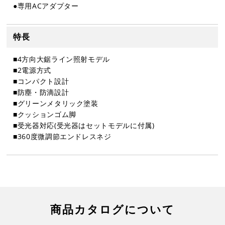
●専用ACアダプター
特長
■4方向大鋸ライン照射モデル
■2電源方式
■コンパクト設計
■防塵・防滴設計
■グリーンメタリック塗装
■クッションゴム脚
■受光器対応(受光器はセットモデルに付属)
■360度微調節エンドレスネジ
商品カタログについて