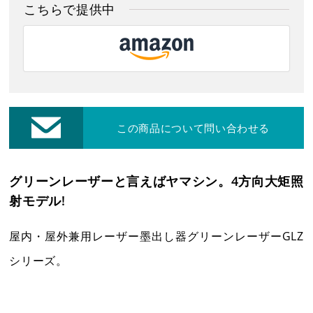
お客様保証書登録
こちらで提供中
レーザー・切断機等
修理・集荷依頼フォーム
各種お問い合わせ・カタログ請求
この商品について問い合わせる
ダウンロード
グリーンレーザーと言えばヤマシン。4方向大矩照
射モデル!
プライバシーポリシー
屋内・屋外兼用レーザー墨出し器グリーンレーザーGLZ
シリーズ。
営業日カレンダー
休業日
CALENDAR
2026年8月
2026年9月