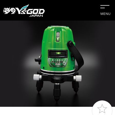
MENU
#チップソー
#グリーンレーザー
#水冷服
#距離計
#切断機
企業情報