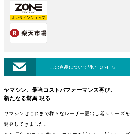
レーザー・切断機等
オンラインショップ
修理・集荷依頼フォーム
各種お問い合わせ・カタログ請求
ダウンロード
この商品について問い合わせる
プライバシーポリシー
ヤマシン、最強コストパフォーマンス再び。
新たなる驚異 現る!
営業日カレンダー
休業日
CALENDAR
ヤマシンはこれまで様々なレーザー墨出し器シリーズを
2026年8月
2026年9月
開発してきました。
日
月
火
水
木
金
土
日
月
火
水
木
金
土