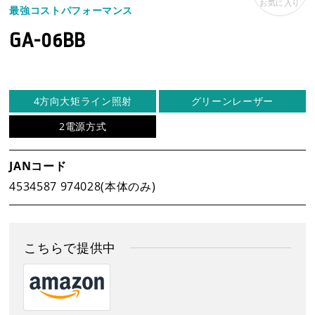
お気に入り
最強コストパフォーマンス
GA-06BB
事業案内
製品情報
4方向大矩ライン照射
グリーンレーザー
2電源方式
新着情報
JANコード
4534587 974028(本体のみ)
新製品情報
新規会員登録
こちらで提供中
お客様保証書登録