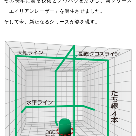
その長年に渡る技術とノウハウを活かし、新シリーズ
1
1
2
3
4
5
「エイリアンレーザー」を誕生させました。
2
3
4
5
6
7
8
6
7
8
9
10
11
12
そして今、新たなるシリーズが姿を現す。
9
10
11
12
13
14
15
13
14
15
16
17
18
19
16
17
18
19
20
21
22
20
21
22
23
24
25
26
23
24
25
26
27
28
29
27
28
29
30
30
31
電話受付：平日9時～12時/13時～17時まで