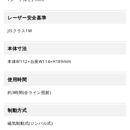
レーザー安全基準
JISクラス1M
本体寸法
本体W112×台座W114×H189mm
使用時間
約3時間(全ライン照射)
制動方式
磁気制動式(ジンバル式)