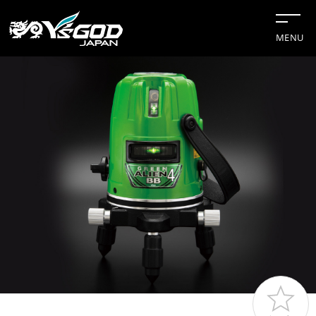
MENU
#チップソー
#グリーンレーザー
#水冷服
#距離計
#切断機
企業情報