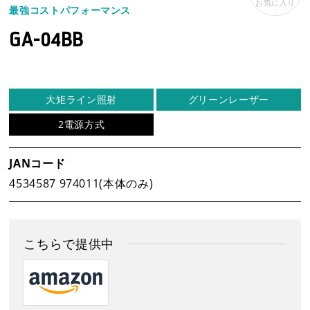
お気に入り
最強コストパフォーマンス
GA-04BB
事業案内
製品情報
大矩ライン照射
グリーンレーザー
2電源方式
新着情報
JANコード
4534587 974011(本体のみ)
新製品情報
新規会員登録
こちらで提供中
お客様保証書登録