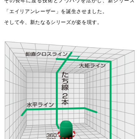
その長年に渡る技術とノウハウを活かし、新シリーズ
1
1
2
3
4
5
「エイリアンレーザー」を誕生させました。
2
3
4
5
6
7
8
6
7
8
9
10
11
12
そして今、新たなるシリーズが姿を現す。
9
10
11
12
13
14
15
13
14
15
16
17
18
19
16
17
18
19
20
21
22
20
21
22
23
24
25
26
23
24
25
26
27
28
29
27
28
29
30
30
31
電話受付：平日9時～12時/13時～17時まで