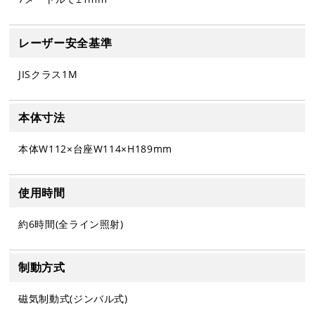
レーザー安全基準
JISクラス1M
本体寸法
本体W112×台座W114×H189mm
使用時間
約6時間(全ライン照射)
制動方式
磁気制動式(ジンバル式)