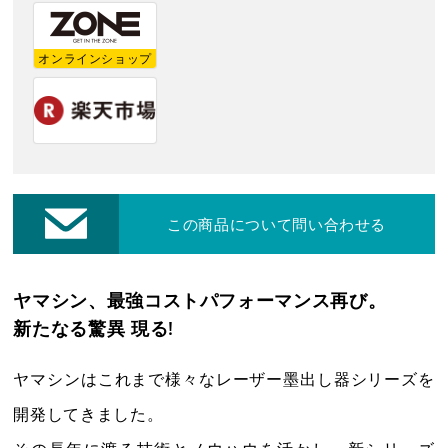
レーザー・切断機等
オンラインショップ
修理・集荷依頼フォーム
各種お問い合わせ・カタログ請求
ダウンロード
この商品について問い合わせる
プライバシーポリシー
ヤマシン、最強コストパフォーマンス再び。
新たなる驚異 現る!
営業日カレンダー
休業日
CALENDAR
ヤマシンはこれまで様々なレーザー墨出し器シリーズを
2026年8月
2026年9月
開発してきました。
日
月
火
水
木
金
土
日
月
火
水
木
金
土