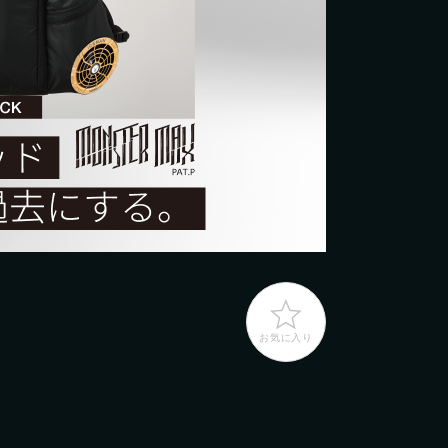
2026年8月
2026年9月
日
日
月
月
火
火
水
水
木
木
金
金
土
土
1
2
3
4
1
5
2
6
3
7
4
8
5
9
10
6
11
7
12
8
3
9
10
14
11
15
12
16
13
17
14
18
15
19
6
0
17
21
18
22
19
23
20
24
21
25
22
26
3
7
24
28
25
29
26
30
27
28
29
0
31
お気に入り