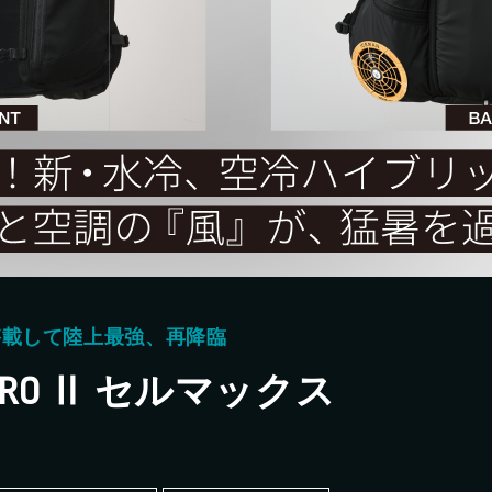
新着情報
新規会員登録
1
レーザー・切断機等
1
2
修理・集荷依頼フォーム
2
2
3
ダウンロード
搭載して陸上最強、再降臨
PRO Ⅱ セルマックス