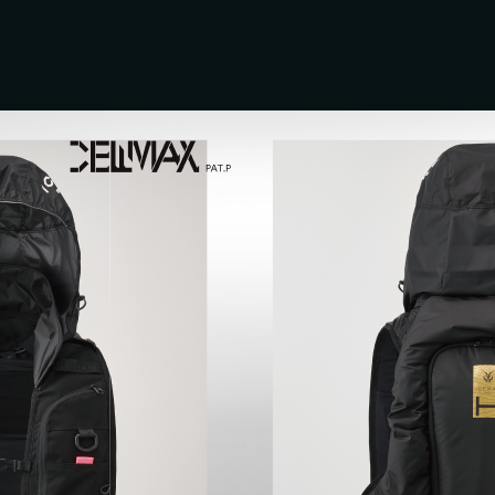
ップソー
#グリーンレーザー
#水冷服
#距離計
#
営
事業案内