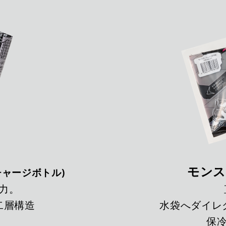
モンス
:チャージボトル)
力。
二層構造
水袋へダイレ
保