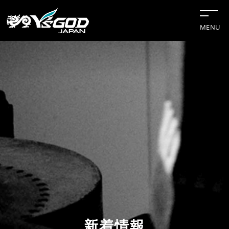
MENU
#チップソー
#グリーンレーザー
#水冷服
#距離計
#切断機
企業情報
新着情報
事業案内