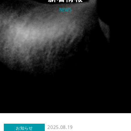
NEWS
製品情報
新着情報
新製品情報
新規会員登録
お客様保証書登録
新着情報トップ
お知らせ
法人様向け
レーザー・切断機等
2025.08.19
お知らせ
修理・集荷依頼フォーム