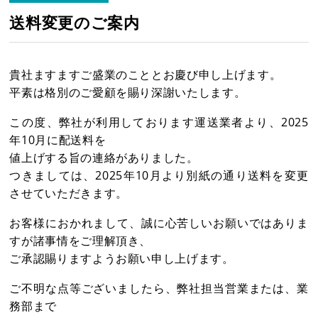
送料変更のご案内
各種お問い合わせ・カタログ請求
貴社ますますご盛業のこととお慶び申し上げます。
平素は格別のご愛顧を賜り深謝いたします。
ダウンロード
この度、弊社が利用しております運送業者より、2025
年10月に配送料を
プライバシーポリシー
値上げする旨の連絡がありました。
つきましては、2025年10月より別紙の通り送料を変更
させていただきます。
営業日カレンダー
休業日
CALENDAR
お客様におかれまして、誠に心苦しいお願いではありま
2026年8月
2026年9月
すが諸事情をご理解頂き、
日
月
火
水
木
金
土
日
月
火
水
木
金
土
ご承認賜りますようお願い申し上げます。
1
1
2
3
4
5
ご不明な点等ございましたら、弊社担当営業または、業
2
3
4
5
6
7
8
6
7
8
9
10
11
12
務部まで