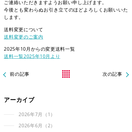
ご連絡いただきますようお願い申し上げます。
9
10
11
12
13
14
15
13
14
15
16
17
18
19
今後とも変わらぬお引き立てのほどよろしくお願いいた
16
17
18
19
20
21
22
20
21
22
23
24
25
26
します。
23
24
25
26
27
28
29
27
28
29
30
送料変更について
30
31
送料変更のご案内
2025年10月からの変更送料一覧
送料一覧2025年10月より
前の記事
次の記事
電話受付：平日9時～12時/13時～17時まで
アーカイブ
2026年7月（1）
2026年6月（2）